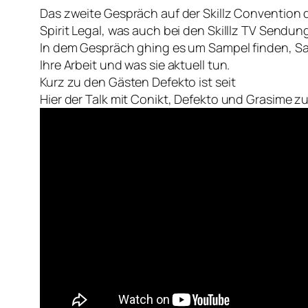
Das zweite Gespräch auf der Skillz Convention
Spirit Legal, was auch bei den Skilllz TV Sendung
In dem Gespräch ghing es um Sampel finden, S
Ihre Arbeit und was sie aktuell tun.
Kurz zu den Gästen Defekto ist seit
Hier der Talk mit Conikt, Defekto und Grasime 