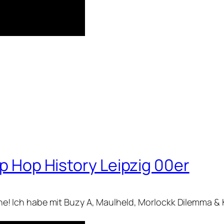
ip Hop History Leipzig 00er
nline! Ich habe mit Buzy A, Maulheld, Morlockk Dilemma & 