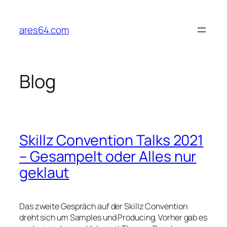
Zum
Inhalt
ares64.com
springen
Blog
Skillz Convention Talks 2021
– Gesampelt oder Alles nur
geklaut
Das zweite Gespräch auf der Skillz Convention
dreht sich um Samples und Producing. Vorher gab es