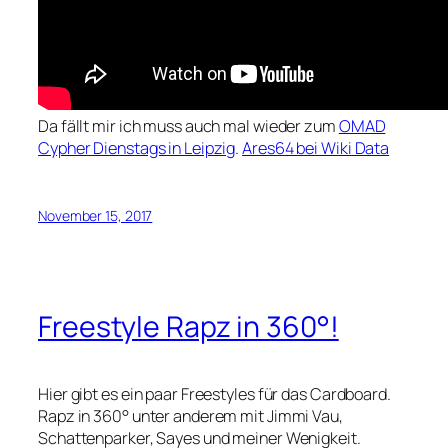
Da fällt mir ich muss auch mal wieder zum
OMAD
Cypher Dienstags in Leipzig
.
Ares64 bei Wiki Data
November 15, 2017
Freestyle Rapz in 360°!
Hier gibt es ein paar Freestyles für das Cardboard.
Rapz in 360° unter anderem mit Jimmi Vau,
Schattenparker, Sayes und meiner Wenigkeit.