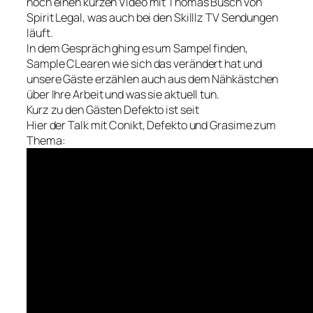
noch einen kurzen Video mit Thomas Busch von
Spirit Legal, was auch bei den Skilllz TV Sendungen
läuft.
In dem Gespräch ghing es um Sampel finden,
Sample CLearen wie sich das verändert hat und
unsere Gäste erzählen auch aus dem Nähkästchen
über Ihre Arbeit und was sie aktuell tun.
Kurz zu den Gästen Defekto ist seit
Hier der Talk mit Conikt, Defekto und Grasime zum
Thema: