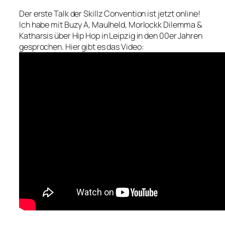
Der erste Talk der Skillz Convention ist jetzt online!
Ich habe mit Buzy A, Maulheld, Morlockk Dilemma &
Katharsis über Hip Hop in Leipzig in den 00er Jahren
gesprochen. Hier gibt es das Video: