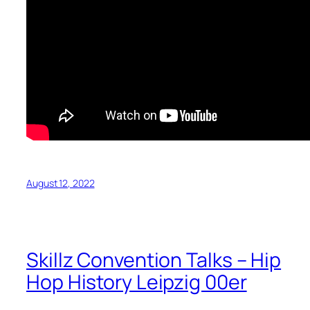
August 12, 2022
Skillz Convention Talks – Hip
Hop History Leipzig 00er