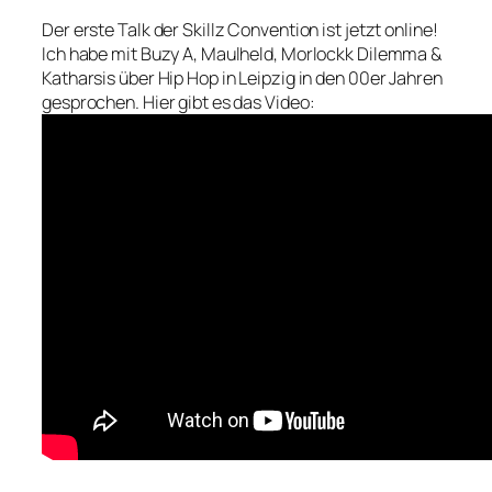
Der erste Talk der Skillz Convention ist jetzt online!
Ich habe mit Buzy A, Maulheld, Morlockk Dilemma &
Katharsis über Hip Hop in Leipzig in den 00er Jahren
gesprochen. Hier gibt es das Video: