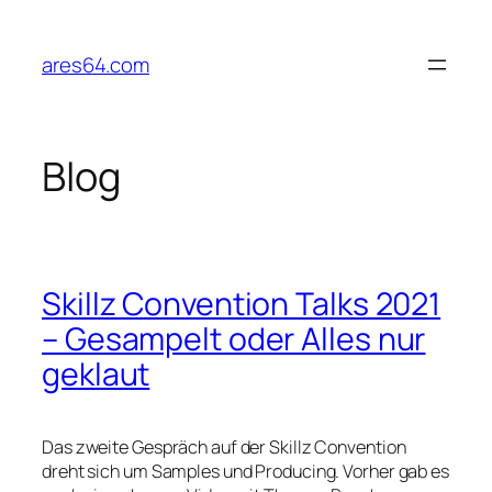
Zum
Inhalt
ares64.com
springen
Blog
Skillz Convention Talks 2021
– Gesampelt oder Alles nur
geklaut
Das zweite Gespräch auf der Skillz Convention
dreht sich um Samples und Producing. Vorher gab es