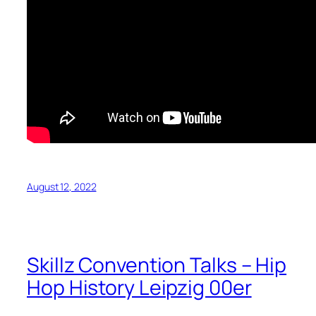
August 12, 2022
Skillz Convention Talks – Hip
Hop History Leipzig 00er