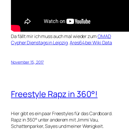
Da fällt mir ich muss auch mal wieder zum
OMAD
Cypher Dienstags in Leipzig
.
Ares64 bei Wiki Data
November 15, 2017
Freestyle Rapz in 360°!
Hier gibt es ein paar Freestyles für das Cardboard.
Rapz in 360° unter anderem mit Jimmi Vau,
Schattenparker, Sayes und meiner Wenigkeit.