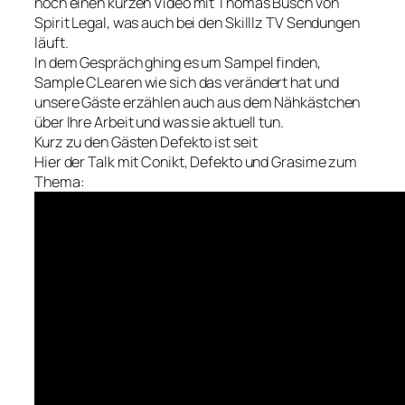
noch einen kurzen Video mit Thomas Busch von
Spirit Legal, was auch bei den Skilllz TV Sendungen
läuft.
In dem Gespräch ghing es um Sampel finden,
Sample CLearen wie sich das verändert hat und
unsere Gäste erzählen auch aus dem Nähkästchen
über Ihre Arbeit und was sie aktuell tun.
Kurz zu den Gästen Defekto ist seit
Hier der Talk mit Conikt, Defekto und Grasime zum
Thema: