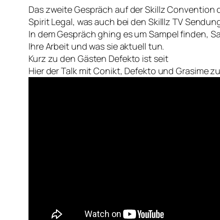
Das zweite Gespräch auf der Skillz Convention
Spirit Legal, was auch bei den Skilllz TV Sendung
In dem Gespräch ghing es um Sampel finden, S
Ihre Arbeit und was sie aktuell tun.
Kurz zu den Gästen Defekto ist seit
Hier der Talk mit Conikt, Defekto und Grasime 