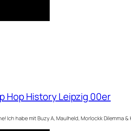
ip Hop History Leipzig 00er
nline! Ich habe mit Buzy A, Maulheld, Morlockk Dilemma & 