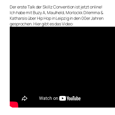
Der erste Talk der Skillz Convention ist jetzt online!
Ich habe mit Buzy A, Maulheld, Morlockk Dilemma &
Katharsis über Hip Hop in Leipzig in den 00er Jahren
gesprochen. Hier gibt es das Video: