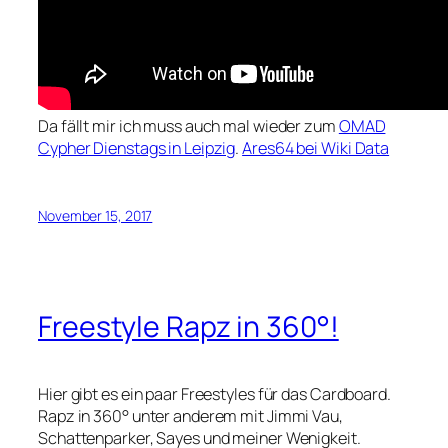
Da fällt mir ich muss auch mal wieder zum
OMAD
Cypher Dienstags in Leipzig
.
Ares64 bei Wiki Data
November 15, 2017
Freestyle Rapz in 360°!
Hier gibt es ein paar Freestyles für das Cardboard.
Rapz in 360° unter anderem mit Jimmi Vau,
Schattenparker, Sayes und meiner Wenigkeit.