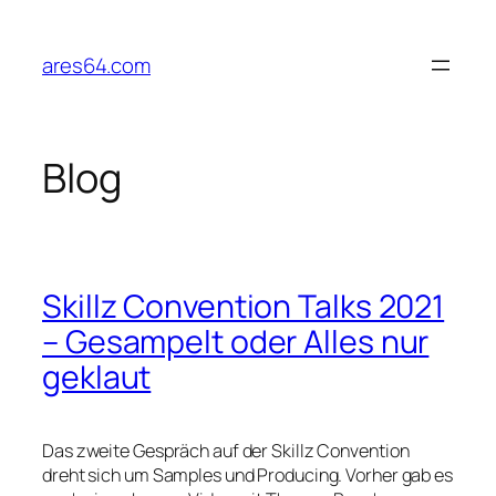
Zum
Inhalt
ares64.com
springen
Blog
Skillz Convention Talks 2021
– Gesampelt oder Alles nur
geklaut
Das zweite Gespräch auf der Skillz Convention
dreht sich um Samples und Producing. Vorher gab es