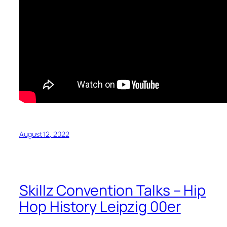
August 12, 2022
Skillz Convention Talks – Hip
Hop History Leipzig 00er