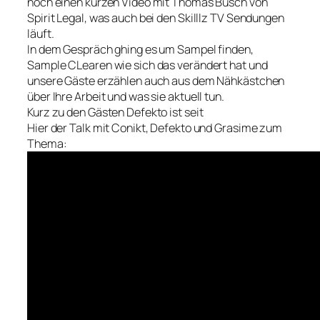
noch einen kurzen Video mit Thomas Busch von
Spirit Legal, was auch bei den Skilllz TV Sendungen
läuft.
In dem Gespräch ghing es um Sampel finden,
Sample CLearen wie sich das verändert hat und
unsere Gäste erzählen auch aus dem Nähkästchen
über Ihre Arbeit und was sie aktuell tun.
Kurz zu den Gästen Defekto ist seit
Hier der Talk mit Conikt, Defekto und Grasime zum
Thema: