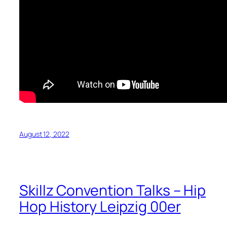
August 12, 2022
Skillz Convention Talks – Hip
Hop History Leipzig 00er