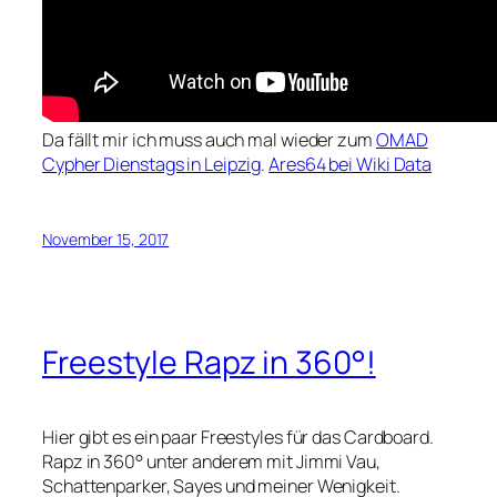
Da fällt mir ich muss auch mal wieder zum
OMAD
Cypher Dienstags in Leipzig
.
Ares64 bei Wiki Data
November 15, 2017
Freestyle Rapz in 360°!
Hier gibt es ein paar Freestyles für das Cardboard.
Rapz in 360° unter anderem mit Jimmi Vau,
Schattenparker, Sayes und meiner Wenigkeit.