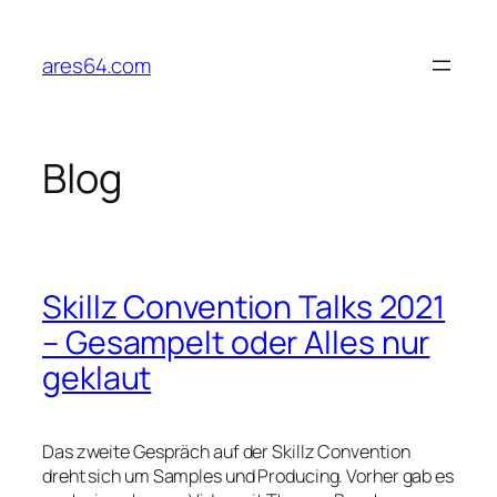
Zum
Inhalt
ares64.com
springen
Blog
Skillz Convention Talks 2021
– Gesampelt oder Alles nur
geklaut
Das zweite Gespräch auf der Skillz Convention
dreht sich um Samples und Producing. Vorher gab es