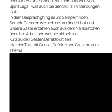
noch einen kurzen Video mit Thomas Busch von
Spirit Legal, was auch bei den Skilllz TV Sendungen
läuft.
In dem Gespräch ghing es um Sampel finden,
Sample CLearen wie sich das verändert hat und
unsere Gäste erzählen auch aus dem Nähkästchen
über Ihre Arbeit und was sie aktuell tun.
Kurz zu den Gästen Defekto ist seit
Hier der Talk mit Conikt, Defekto und Grasime zum
Thema: