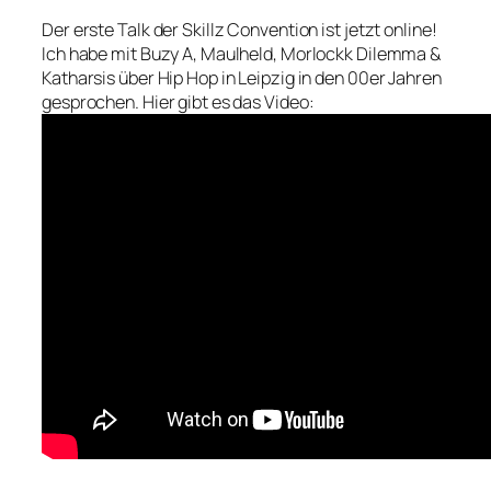
Der erste Talk der Skillz Convention ist jetzt online!
Ich habe mit Buzy A, Maulheld, Morlockk Dilemma &
Katharsis über Hip Hop in Leipzig in den 00er Jahren
gesprochen. Hier gibt es das Video: