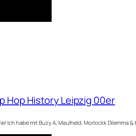
ip Hop History Leipzig 00er
nline! Ich habe mit Buzy A, Maulheld, Morlockk Dilemma & 