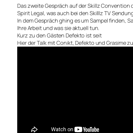
Das zweite Gespräch auf der Skillz Convention
Spirit Legal, was auch bei den Skilllz TV Sendung
In dem Gespräch ghing es um Sampel finden, S
Ihre Arbeit und was sie aktuell tun.
Kurz zu den Gästen Defekto ist seit
Hier der Talk mit Conikt, Defekto und Grasime 