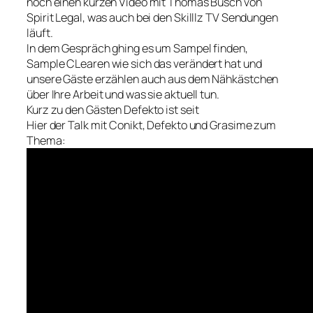
noch einen kurzen Video mit Thomas Busch von
Spirit Legal, was auch bei den Skilllz TV Sendungen
läuft.
In dem Gespräch ghing es um Sampel finden,
Sample CLearen wie sich das verändert hat und
unsere Gäste erzählen auch aus dem Nähkästchen
über Ihre Arbeit und was sie aktuell tun.
Kurz zu den Gästen Defekto ist seit
Hier der Talk mit Conikt, Defekto und Grasime zum
Thema: