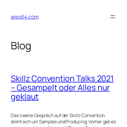
Zum
Inhalt
ares64.com
springen
Blog
Skillz Convention Talks 2021
– Gesampelt oder Alles nur
geklaut
Das zweite Gespräch auf der Skillz Convention
dreht sich um Samples und Producing. Vorher gab es