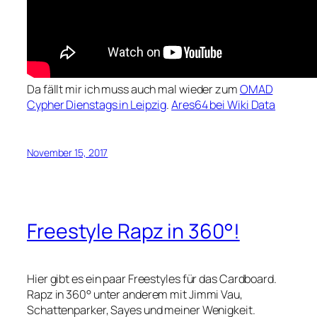
Da fällt mir ich muss auch mal wieder zum
OMAD
Cypher Dienstags in Leipzig
.
Ares64 bei Wiki Data
November 15, 2017
Freestyle Rapz in 360°!
Hier gibt es ein paar Freestyles für das Cardboard.
Rapz in 360° unter anderem mit Jimmi Vau,
Schattenparker, Sayes und meiner Wenigkeit.