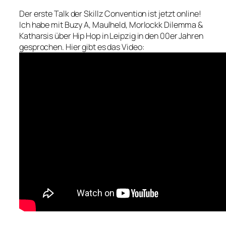
Der erste Talk der Skillz Convention ist jetzt online!
Ich habe mit Buzy A, Maulheld, Morlockk Dilemma &
Katharsis über Hip Hop in Leipzig in den 00er Jahren
gesprochen. Hier gibt es das Video: