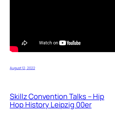
August 12, 2022
Skillz Convention Talks – Hip
Hop History Leipzig 00er