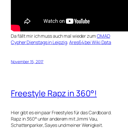
Da fällt mir ich muss auch mal wieder zum
OMAD
Cypher Dienstags in Leipzig
.
Ares64 bei Wiki Data
November 15, 2017
Freestyle Rapz in 360°!
Hier gibt es ein paar Freestyles für das Cardboard.
Rapz in 360° unter anderem mit Jimmi Vau,
Schattenparker, Sayes und meiner Wenigkeit.