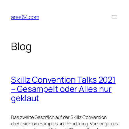
Zum
Inhalt
ares64.com
springen
Blog
Skillz Convention Talks 2021
– Gesampelt oder Alles nur
geklaut
Das zweite Gespräch auf der Skillz Convention
dreht sich um Samples und Producing. Vorher gab es