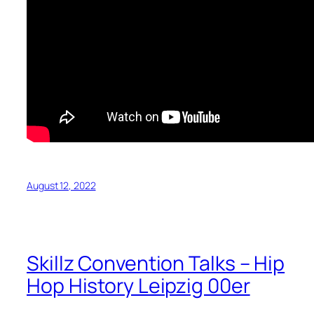
August 12, 2022
Skillz Convention Talks – Hip
Hop History Leipzig 00er