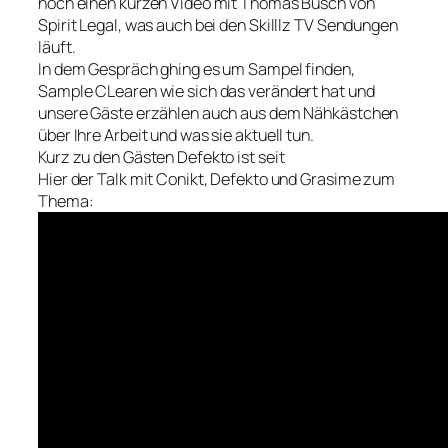
noch einen kurzen Video mit Thomas Busch von
Spirit Legal, was auch bei den Skilllz TV Sendungen
läuft.
In dem Gespräch ghing es um Sampel finden,
Sample CLearen wie sich das verändert hat und
unsere Gäste erzählen auch aus dem Nähkästchen
über Ihre Arbeit und was sie aktuell tun.
Kurz zu den Gästen Defekto ist seit
Hier der Talk mit Conikt, Defekto und Grasime zum
Thema: