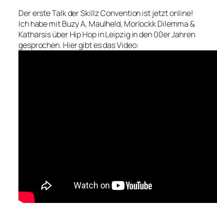
Der erste Talk der Skillz Convention ist jetzt online!
Ich habe mit Buzy A, Maulheld, Morlockk Dilemma &
Katharsis über Hip Hop in Leipzig in den 00er Jahren
gesprochen. Hier gibt es das Video: