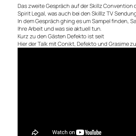
Das zweite Gespräch auf der Skillz Convention
Spirit Legal, was auch bei den Skilllz TV Sendung
In dem Gespräch ghing es um Sampel finden, S
Ihre Arbeit und was sie aktuell tun.
Kurz zu den Gästen Defekto ist seit
Hier der Talk mit Conikt, Defekto und Grasime 