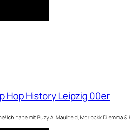
ip Hop History Leipzig 00er
nline! Ich habe mit Buzy A, Maulheld, Morlockk Dilemma & 