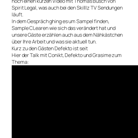
noch einen kurzen Video mit Thomas Busch von
Spirit Legal, was auch bei den Skilllz TV Sendungen
läuft.
In dem Gespräch ghing es um Sampel finden,
Sample CLearen wie sich das verändert hat und
unsere Gäste erzählen auch aus dem Nähkästchen
über Ihre Arbeit und was sie aktuell tun.
Kurz zu den Gästen Defekto ist seit
Hier der Talk mit Conikt, Defekto und Grasime zum
Thema: