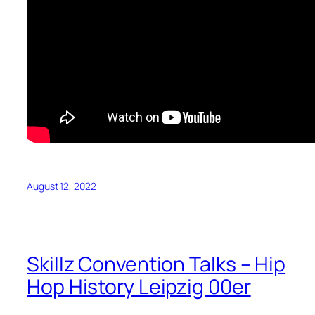
August 12, 2022
Skillz Convention Talks – Hip
Hop History Leipzig 00er