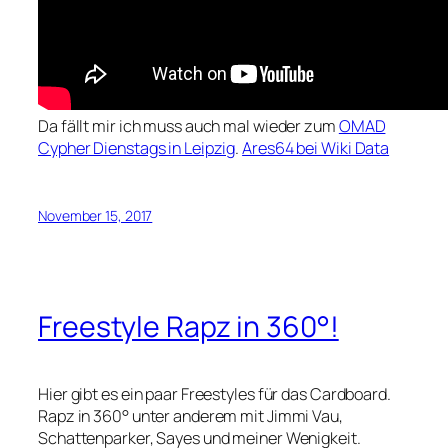
Da fällt mir ich muss auch mal wieder zum
OMAD
Cypher Dienstags in Leipzig
.
Ares64 bei Wiki Data
November 15, 2017
Freestyle Rapz in 360°!
Hier gibt es ein paar Freestyles für das Cardboard.
Rapz in 360° unter anderem mit Jimmi Vau,
Schattenparker, Sayes und meiner Wenigkeit.