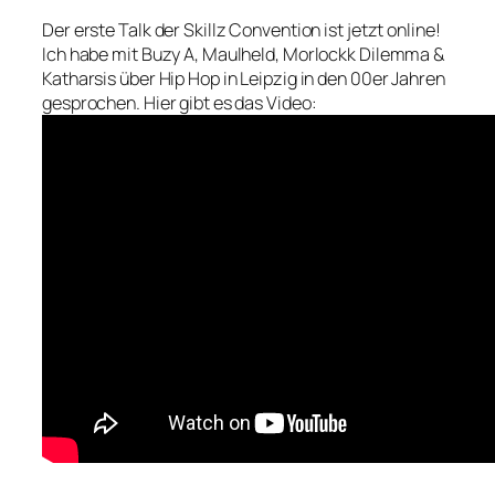
Der erste Talk der Skillz Convention ist jetzt online!
Ich habe mit Buzy A, Maulheld, Morlockk Dilemma &
Katharsis über Hip Hop in Leipzig in den 00er Jahren
gesprochen. Hier gibt es das Video: