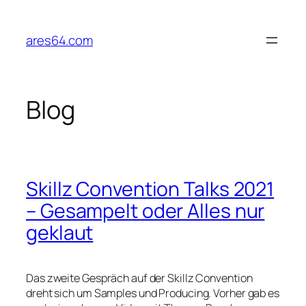
Zum
Inhalt
ares64.com
springen
Blog
Skillz Convention Talks 2021
– Gesampelt oder Alles nur
geklaut
Das zweite Gespräch auf der Skillz Convention
dreht sich um Samples und Producing. Vorher gab es