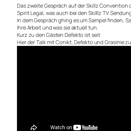
Das zweite Gespräch auf der Skillz Convention
Spirit Legal, was auch bei den Skilllz TV Sendung
In dem Gespräch ghing es um Sampel finden, S
Ihre Arbeit und was sie aktuell tun.
Kurz zu den Gästen Defekto ist seit
Hier der Talk mit Conikt, Defekto und Grasime 