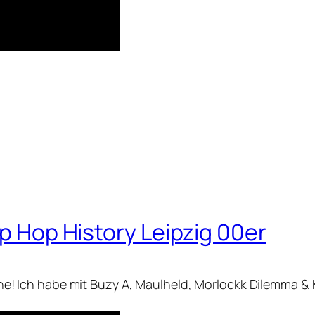
ip Hop History Leipzig 00er
nline! Ich habe mit Buzy A, Maulheld, Morlockk Dilemma & 