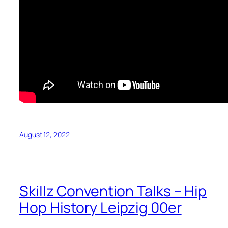
August 12, 2022
Skillz Convention Talks – Hip
Hop History Leipzig 00er