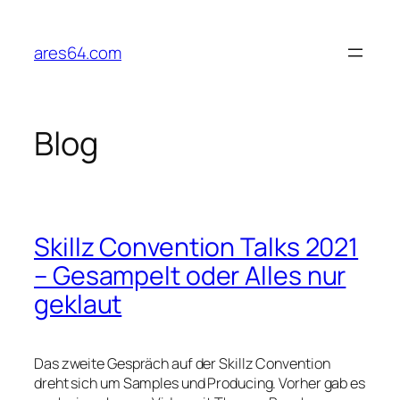
Zum
Inhalt
ares64.com
springen
Blog
Skillz Convention Talks 2021
– Gesampelt oder Alles nur
geklaut
Das zweite Gespräch auf der Skillz Convention
dreht sich um Samples und Producing. Vorher gab es