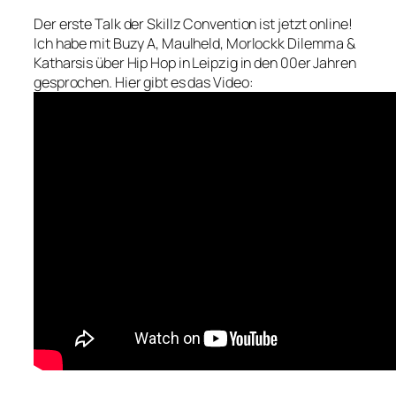
Der erste Talk der Skillz Convention ist jetzt online!
Ich habe mit Buzy A, Maulheld, Morlockk Dilemma &
Katharsis über Hip Hop in Leipzig in den 00er Jahren
gesprochen. Hier gibt es das Video: