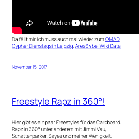
Da fällt mir ich muss auch mal wieder zum
OMAD
Cypher Dienstags in Leipzig
.
Ares64 bei Wiki Data
November 15, 2017
Freestyle Rapz in 360°!
Hier gibt es ein paar Freestyles für das Cardboard.
Rapz in 360° unter anderem mit Jimmi Vau,
Schattenparker, Sayes und meiner Wenigkeit.