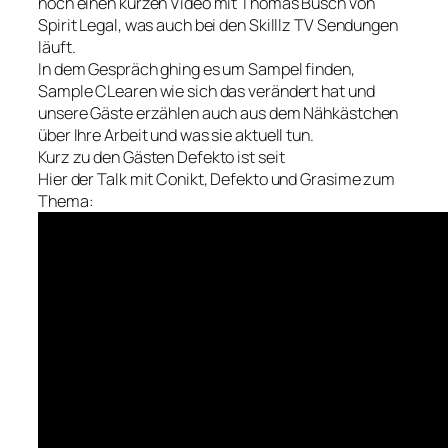
noch einen kurzen Video mit Thomas Busch von
Spirit Legal, was auch bei den Skilllz TV Sendungen
läuft.
In dem Gespräch ghing es um Sampel finden,
Sample CLearen wie sich das verändert hat und
unsere Gäste erzählen auch aus dem Nähkästchen
über Ihre Arbeit und was sie aktuell tun.
Kurz zu den Gästen Defekto ist seit
Hier der Talk mit Conikt, Defekto und Grasime zum
Thema: