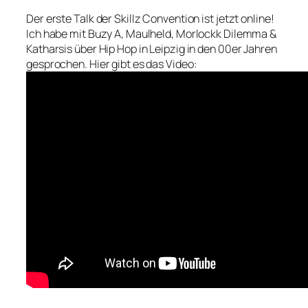
Der erste Talk der Skillz Convention ist jetzt online!
Ich habe mit Buzy A, Maulheld, Morlockk Dilemma &
Katharsis über Hip Hop in Leipzig in den 00er Jahren
gesprochen. Hier gibt es das Video: