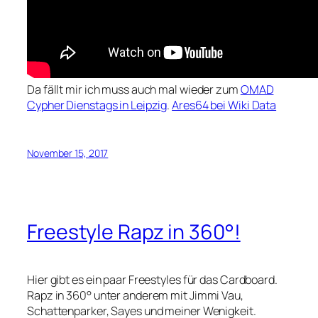
Da fällt mir ich muss auch mal wieder zum
OMAD
Cypher Dienstags in Leipzig
.
Ares64 bei Wiki Data
November 15, 2017
Freestyle Rapz in 360°!
Hier gibt es ein paar Freestyles für das Cardboard.
Rapz in 360° unter anderem mit Jimmi Vau,
Schattenparker, Sayes und meiner Wenigkeit.