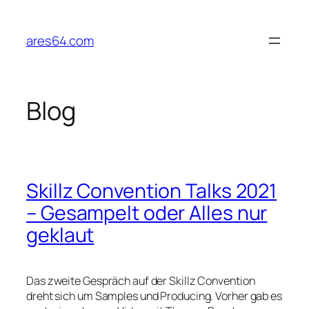
Zum
Inhalt
ares64.com
springen
Blog
Skillz Convention Talks 2021
– Gesampelt oder Alles nur
geklaut
Das zweite Gespräch auf der Skillz Convention
dreht sich um Samples und Producing. Vorher gab es