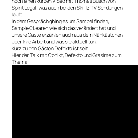
noch einen kurzen Video mit Thomas Busch von
Spirit Legal, was auch bei den Skilllz TV Sendungen
läuft.
In dem Gespräch ghing es um Sampel finden,
Sample CLearen wie sich das verändert hat und
unsere Gäste erzählen auch aus dem Nähkästchen
über Ihre Arbeit und was sie aktuell tun.
Kurz zu den Gästen Defekto ist seit
Hier der Talk mit Conikt, Defekto und Grasime zum
Thema: