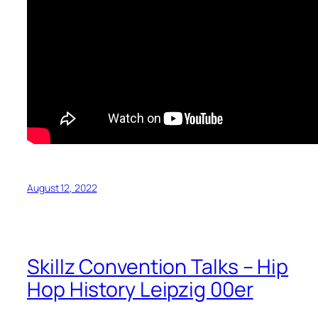
August 12, 2022
Skillz Convention Talks – Hip
Hop History Leipzig 00er