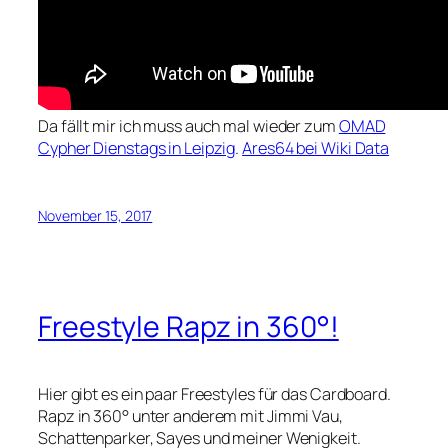
Da fällt mir ich muss auch mal wieder zum
OMAD
Cypher Dienstags in Leipzig
.
Ares64 bei Wiki Data
November 15, 2017
Freestyle Rapz in 360°!
Hier gibt es ein paar Freestyles für das Cardboard.
Rapz in 360° unter anderem mit Jimmi Vau,
Schattenparker, Sayes und meiner Wenigkeit.