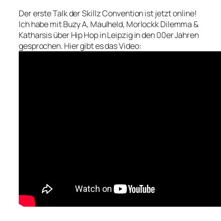
Der erste Talk der Skillz Convention ist jetzt online!
Ich habe mit Buzy A, Maulheld, Morlockk Dilemma &
Katharsis über Hip Hop in Leipzig in den 00er Jahren
gesprochen. Hier gibt es das Video: