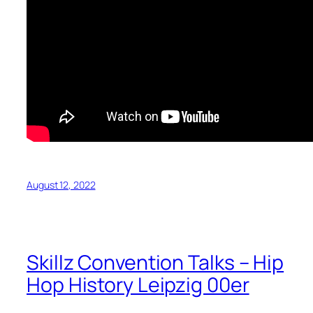
August 12, 2022
Skillz Convention Talks – Hip
Hop History Leipzig 00er