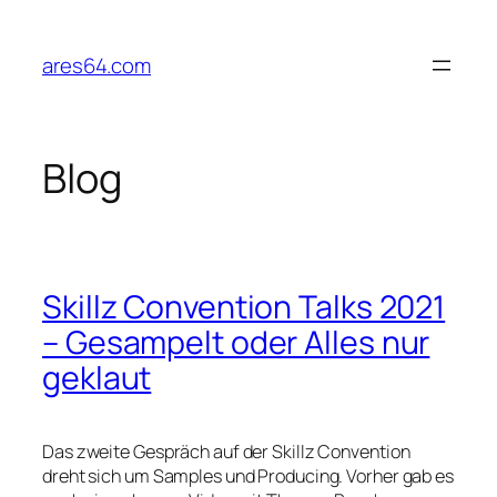
Zum
Inhalt
ares64.com
springen
Blog
Skillz Convention Talks 2021
– Gesampelt oder Alles nur
geklaut
Das zweite Gespräch auf der Skillz Convention
dreht sich um Samples und Producing. Vorher gab es