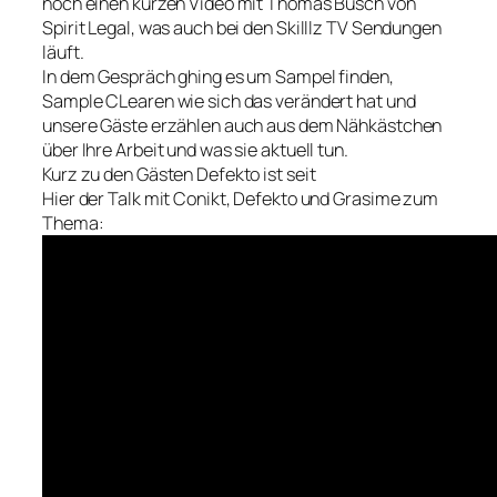
noch einen kurzen Video mit Thomas Busch von
Spirit Legal, was auch bei den Skilllz TV Sendungen
läuft.
In dem Gespräch ghing es um Sampel finden,
Sample CLearen wie sich das verändert hat und
unsere Gäste erzählen auch aus dem Nähkästchen
über Ihre Arbeit und was sie aktuell tun.
Kurz zu den Gästen Defekto ist seit
Hier der Talk mit Conikt, Defekto und Grasime zum
Thema: