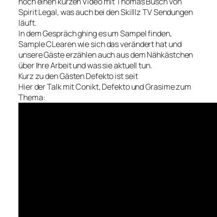
noch einen kurzen Video mit Thomas Busch von
Spirit Legal, was auch bei den Skilllz TV Sendungen
läuft.
In dem Gespräch ghing es um Sampel finden,
Sample CLearen wie sich das verändert hat und
unsere Gäste erzählen auch aus dem Nähkästchen
über Ihre Arbeit und was sie aktuell tun.
Kurz zu den Gästen Defekto ist seit
Hier der Talk mit Conikt, Defekto und Grasime zum
Thema: