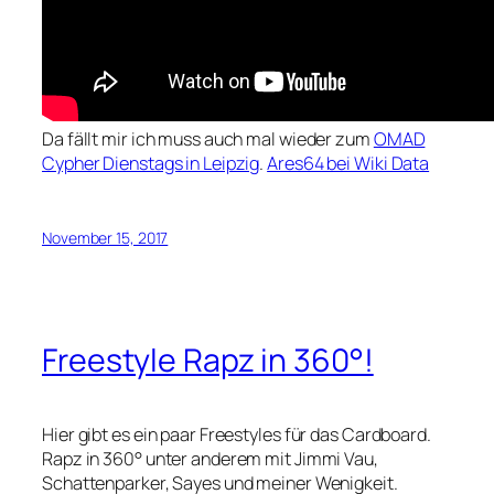
Da fällt mir ich muss auch mal wieder zum
OMAD
Cypher Dienstags in Leipzig
.
Ares64 bei Wiki Data
November 15, 2017
Freestyle Rapz in 360°!
Hier gibt es ein paar Freestyles für das Cardboard.
Rapz in 360° unter anderem mit Jimmi Vau,
Schattenparker, Sayes und meiner Wenigkeit.