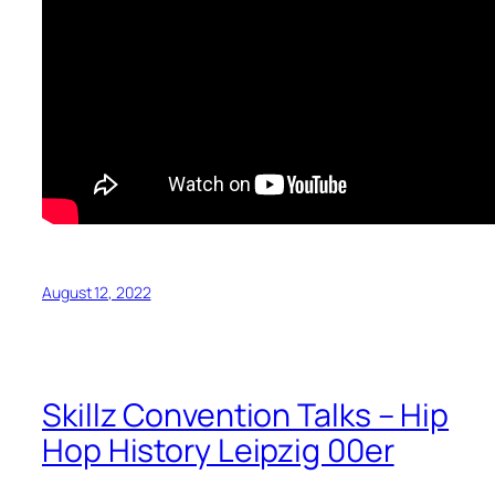
August 12, 2022
Skillz Convention Talks – Hip
Hop History Leipzig 00er