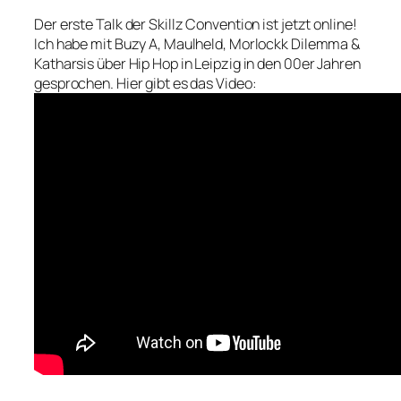
Der erste Talk der Skillz Convention ist jetzt online!
Ich habe mit Buzy A, Maulheld, Morlockk Dilemma &
Katharsis über Hip Hop in Leipzig in den 00er Jahren
gesprochen. Hier gibt es das Video: