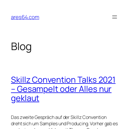
Zum
Inhalt
ares64.com
springen
Blog
Skillz Convention Talks 2021
– Gesampelt oder Alles nur
geklaut
Das zweite Gespräch auf der Skillz Convention
dreht sich um Samples und Producing. Vorher gab es