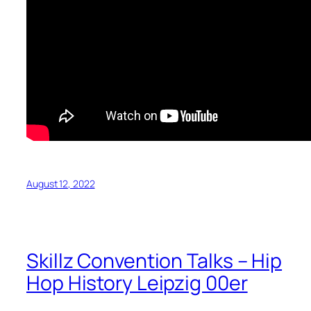
August 12, 2022
Skillz Convention Talks – Hip
Hop History Leipzig 00er