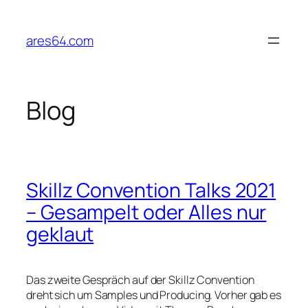
Zum
Inhalt
ares64.com
springen
Blog
Skillz Convention Talks 2021
– Gesampelt oder Alles nur
geklaut
Das zweite Gespräch auf der Skillz Convention
dreht sich um Samples und Producing. Vorher gab es