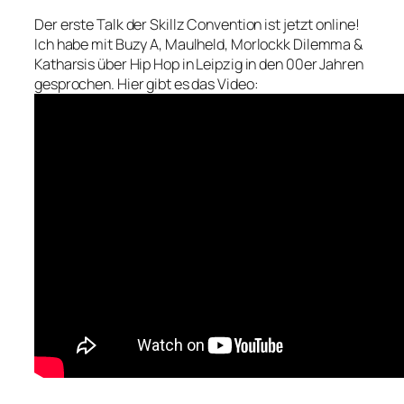
Der erste Talk der Skillz Convention ist jetzt online!
Ich habe mit Buzy A, Maulheld, Morlockk Dilemma &
Katharsis über Hip Hop in Leipzig in den 00er Jahren
gesprochen. Hier gibt es das Video: