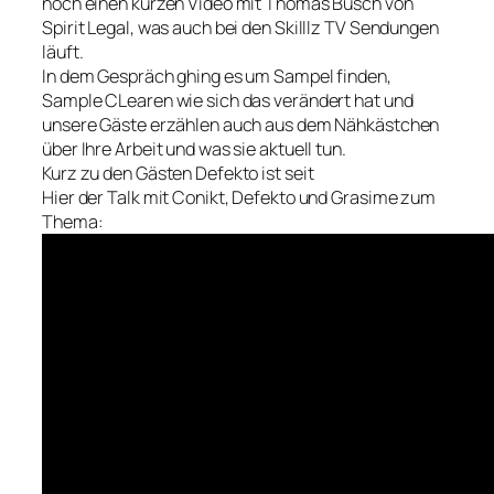
noch einen kurzen Video mit Thomas Busch von
Spirit Legal, was auch bei den Skilllz TV Sendungen
läuft.
In dem Gespräch ghing es um Sampel finden,
Sample CLearen wie sich das verändert hat und
unsere Gäste erzählen auch aus dem Nähkästchen
über Ihre Arbeit und was sie aktuell tun.
Kurz zu den Gästen Defekto ist seit
Hier der Talk mit Conikt, Defekto und Grasime zum
Thema: