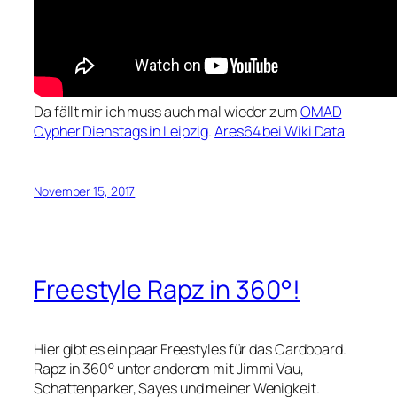
Da fällt mir ich muss auch mal wieder zum
OMAD
Cypher Dienstags in Leipzig
.
Ares64 bei Wiki Data
November 15, 2017
Freestyle Rapz in 360°!
Hier gibt es ein paar Freestyles für das Cardboard.
Rapz in 360° unter anderem mit Jimmi Vau,
Schattenparker, Sayes und meiner Wenigkeit.